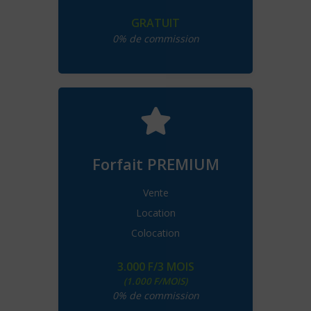
GRATUIT
0% de commission
Choisir ce forfait
Boostez votre
annonce
Parution 3 mois
Forfait PREMIUM
3 annonces max
Vente
Photos illimitées
Location
Annonce mise en avant
Colocation
Annonce diffusée sur notre page
et groupe Facebook (+11.500
abonnés)
3.000 F/3 MOIS
(1.000 F/MOIS)
0% de commission
Choisir ce forfait