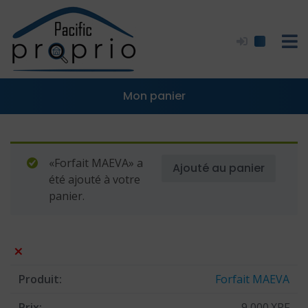
Skip
to
content
Mon panier
«Forfait MAEVA» a
Ajouté au panier
été ajouté à votre
panier.
×
Forfait MAEVA
9 000
XPF