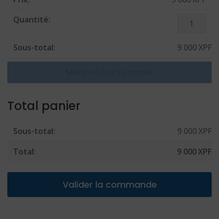
quantité
de
Forfait
9 000
XPF
MAEVA
Mettre à jour le panier
Total panier
9 000
XPF
9 000
XPF
Valider la commande