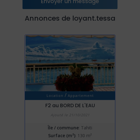
Envoyer un message
Annonces de loyant.tessa
/
Location
Appartement
F2 au BORD DE L'EAU
Ajouté le 21/10/2021
Île / commune
: Tahiti
Surface (m²)
: 130 m²