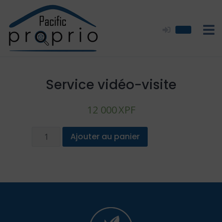
Skip
to
content
Service vidéo-visite
12 000
XPF
quantité
Ajouter au panier
de
Service
vidéo-
visite